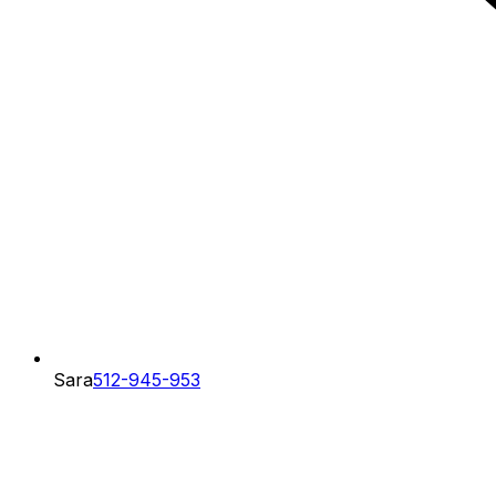
Sara
512-945-953