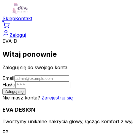
Sklep
Kontakt
Zaloguj
EVA-D
Witaj ponownie
Zaloguj się do swojego konta
Email
Hasło
Zaloguj się
Nie masz konta?
Zarejestruj się
EVA
DESIGN
Tworzymy unikalne nakrycia głowy, łącząc komfort z wyją
FB