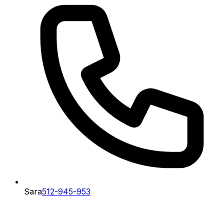
Sara
512-945-953