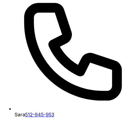
Sara
512-945-953