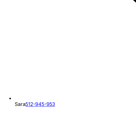
Sara
512-945-953