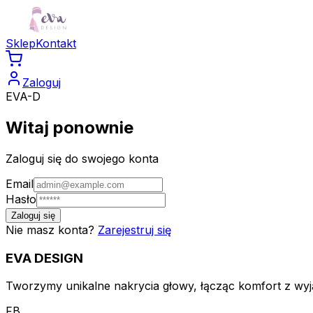
Sklep
Kontakt
Zaloguj
EVA-D
Witaj ponownie
Zaloguj się do swojego konta
Email
Hasło
Zaloguj się
Nie masz konta?
Zarejestruj się
EVA
DESIGN
Tworzymy unikalne nakrycia głowy, łącząc komfort z wyją
FB