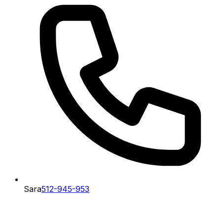
Sara
512-945-953