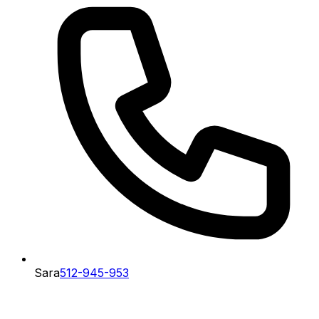
Sara
512-945-953