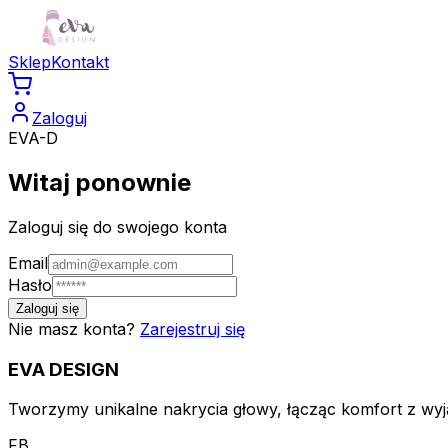
Sklep
Kontakt
Zaloguj
EVA-D
Witaj ponownie
Zaloguj się do swojego konta
Email
Hasło
Zaloguj się
Nie masz konta?
Zarejestruj się
EVA
DESIGN
Tworzymy unikalne nakrycia głowy, łącząc komfort z wyją
FB