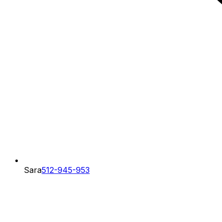
Sara
512-945-953