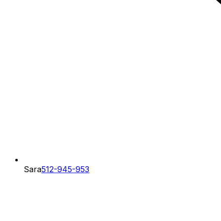
Sara
512-945-953