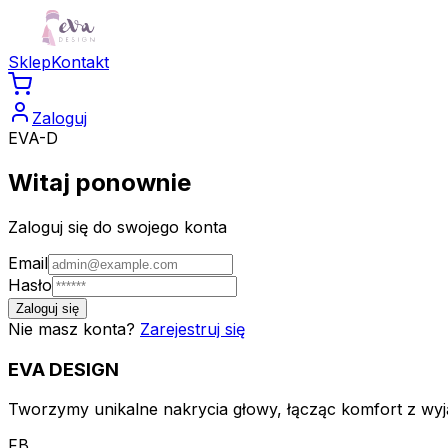
Sklep
Kontakt
Zaloguj
EVA-D
Witaj ponownie
Zaloguj się do swojego konta
Email
Hasło
Zaloguj się
Nie masz konta?
Zarejestruj się
EVA
DESIGN
Tworzymy unikalne nakrycia głowy, łącząc komfort z wyją
FB