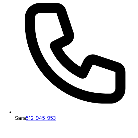
Sara
512-945-953