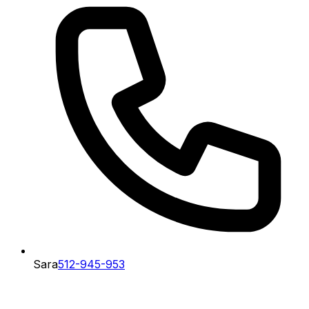
Sara
512-945-953