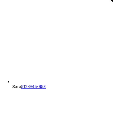
Sara
512-945-953