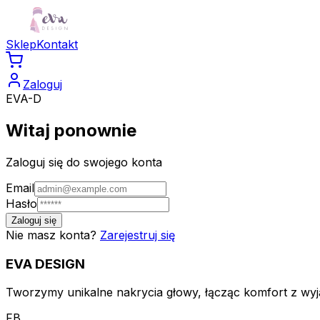
Sklep
Kontakt
Zaloguj
EVA-D
Witaj ponownie
Zaloguj się do swojego konta
Email
Hasło
Zaloguj się
Nie masz konta?
Zarejestruj się
EVA
DESIGN
Tworzymy unikalne nakrycia głowy, łącząc komfort z wyją
FB