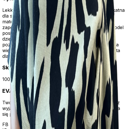
Lekka i miękka chusta z wiskozy bambusowej, delikatna
dla skóry i komfortowa w noszeniu. Przewiewny
materiał sprawdza się szczególnie w cieplejsze dni,
zapewniając odpowiednią regulację temperatury. Model
posiada gumkę na karku oraz krótkie troczki z tyłu,
dzięki czemu dobrze dopasowuje się do głowy i
pozostaje na miejscu. Uniwersalny rozmiar pasuje na
większość osób. Idealna na co dzień oraz jako chusta
dla kobiet po utracie włosów.
Skład i materiał
100%bambus
EVA
DESIGN
Tworzymy unikalne nakrycia głowy, łącząc komfort z
wyjątkowym stylem. Dbamy o każdy detal, abyś czuła
się pięknie każdego dnia.
FB