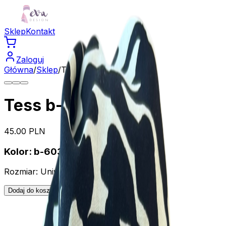
Sklep
Kontakt
Zaloguj
Główna
/
Sklep
/
Tess b-603
Tess b-603
45.00
PLN
Kolor:
b-603
Rozmiar:
Uniwersalny
Dodaj do koszyka