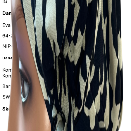
IG
Dane firmy
Eva Design Przemysław Oborski
64-720 Lubasz, Sławno 2
NIP-UE:
PL 7631417753
Dane do przelewu
Konto PLN:
PL 54 8951 0009 1316 7253 2000 0010
Konto EURO:
PL 75 8951 0009 1316 7253 2000 0020
Bank: SGB-BANK S.A. POZNAŃ
SWIFT: GBWCPLPP
Skontaktuj się