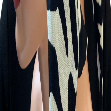
Sara
512-945-953