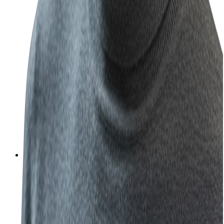
Sara
512-945-953