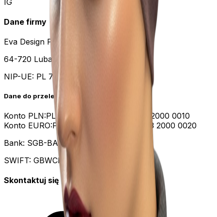
IG
Dane firmy
Eva Design Przemysław Oborski
64-720 Lubasz, Sławno 2
NIP-UE:
PL 7631417753
Dane do przelewu
Konto PLN:
PL 54 8951 0009 1316 7253 2000 0010
Konto EURO:
PL 75 8951 0009 1316 7253 2000 0020
Bank: SGB-BANK S.A. POZNAŃ
SWIFT: GBWCPLPP
Skontaktuj się