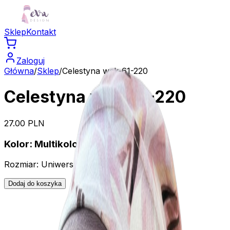
Sklep
Kontakt
Zaloguj
Główna
/
Sklep
/
Celestyna wek-61-220
Celestyna wek-61-220
27.00
PLN
Kolor:
Multikolor
Rozmiar:
Uniwersalny
Dodaj do koszyka