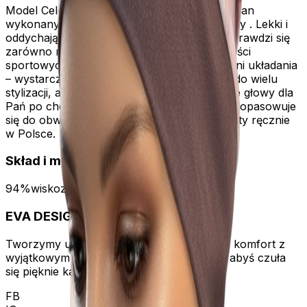
Model Celestyna – wygodny i elastyczny turban
wykonany z wysokiej jakości wiskozy dzianiny . Lekki i
oddychający materiał sprawia, że świetnie sprawdzi się
zarówno na co dzień, jak i podczas aktywności
sportowych. Czapka nie wymaga wiązania ani układania
– wystarczy ją założyć. To stylowy dodatek do wielu
stylizacji, a jednocześnie komfortowe okrycie głowy dla
Pań po chemioterapii. Uniwersalny rozmiar dopasowuje
się do obwodu głowy 54–61 cm. Produkt szyty ręcznie
w Polsce.
Skład i materiał
94%wiskoza 6%elastan
EVA
DESIGN
Tworzymy unikalne nakrycia głowy, łącząc komfort z
wyjątkowym stylem. Dbamy o każdy detal, abyś czuła
się pięknie każdego dnia.
FB