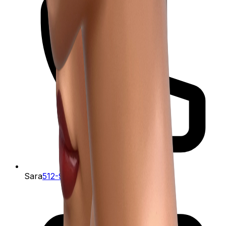
Sara
512-945-953