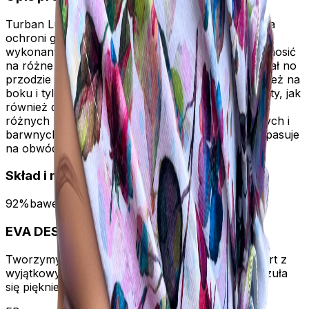
Turban Luba to gotowa do założenia czapka, która
ochroni głowę przed wiatrem, słońcem. Turban
wykonany z bawełny , bez podszewki .Można go nosić
na różne sposoby .Widoczny umarszczony materiał no
przodzie zszyty na stałe ,drapowania pasują również na
boku i tyle czapki . Przeznaczona dla każdej kobiety, jak
również dla tej zmagającej się z utratą włosów z
różnych przyczyn a także do zwykłych codziennych i
barwnych stylizacji . W rozmiarze uniwersalnym, pasuje
na obwód głowy od 55-60 cm.
Skład i materiał
92%bawełna 8%elastan
EVA
DESIGN
Tworzymy unikalne nakrycia głowy, łącząc komfort z
wyjątkowym stylem. Dbamy o każdy detal, abyś czuła
się pięknie każdego dnia.