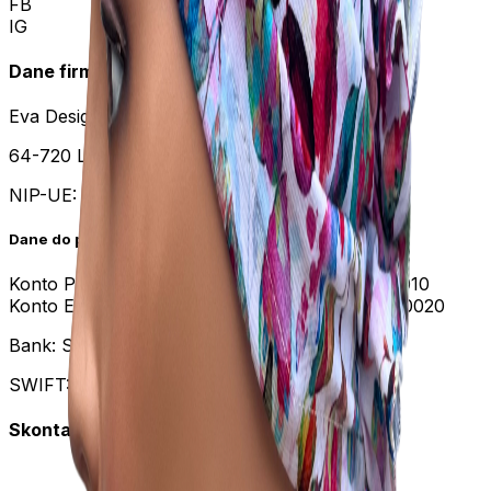
FB
IG
Dane firmy
Eva Design Przemysław Oborski
64-720 Lubasz, Sławno 2
NIP-UE:
PL 7631417753
Dane do przelewu
Konto PLN:
PL 54 8951 0009 1316 7253 2000 0010
Konto EURO:
PL 75 8951 0009 1316 7253 2000 0020
Bank: SGB-BANK S.A. POZNAŃ
SWIFT: GBWCPLPP
Skontaktuj się