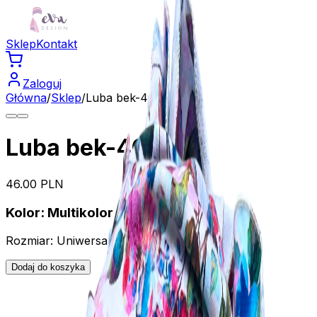
Sklep
Kontakt
Zaloguj
Główna
/
Sklep
/
Luba bek-467
Luba bek-467
46.00
PLN
Kolor:
Multikolor
Rozmiar:
Uniwersalny
Dodaj do koszyka