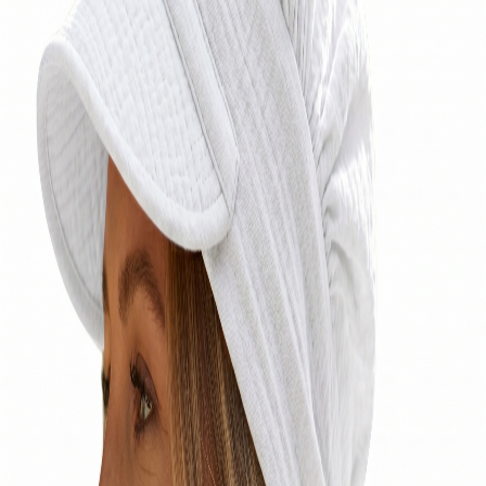
Lekka i przewiewna chusta z daszkiem od Eva Design,
wykonana z delikatnej bawełny muślinowej. Zapewnia
komfort i wygodę kobietom po utracie włosów, także po
chemioterapii. Elastyczna gumka oraz troczki
umożliwiają idealne dopasowanie, a praktyczny daszek
chroni głowę przed słońcem i promieniami UV. Produkt
uszyty w Polsce z dbałością o każdy detal.
Skład i materiał
100%bawełna muślin
EVA
DESIGN
Tworzymy unikalne nakrycia głowy, łącząc komfort z
wyjątkowym stylem. Dbamy o każdy detal, abyś czuła
się pięknie każdego dnia.
FB
IG